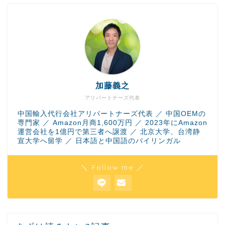
加藤義之
アリパートナーズ代表
中国輸入代行会社アリパートナーズ代表 ／ 中国OEMの
専門家 ／ Amazon月商1,600万円 ／ 2023年にAmazon
運営会社を1億円で第三者へ譲渡 ／ 北京大学、台湾静
宣大学へ留学 ／ 日本語と中国語のバイリンガル
＼ Follow me ／