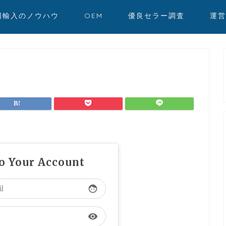
国輸入のノウハウ
OEM
優良セラー調査
運営
to Your Account
face
visibility