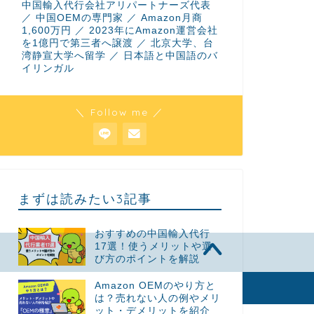
中国輸入代行会社アリパートナーズ代表
／ 中国OEMの専門家 ／ Amazon月商
1,600万円 ／ 2023年にAmazon運営会社
を1億円で第三者へ譲渡 ／ 北京大学、台
湾静宣大学へ留学 ／ 日本語と中国語のバ
イリンガル
＼ Follow me ／
まずは読みたい3記事
おすすめの中国輸入代行
17選！使うメリットや選
び方のポイントを解説
Amazon OEMのやり方と
2023–2026 アリパートナーズ｜お役立ちブログ｜中国輸入代行
は？売れない人の例やメリ
ット・デメリットを紹介