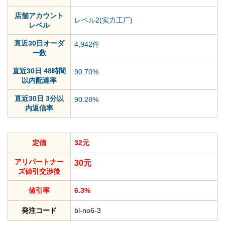
店舗アカウント
レベル2(实力工厂)
レベル
直近30日オーダ
4,942件
ー数
直近30日 48時間
90.70%
以内配達率
直近30日 3分以
90.28%
内返信率
定価
32元
アリパートナー
30元
ズ値引交渉後
値引率
6.3%
発注コード
bl-no6-3