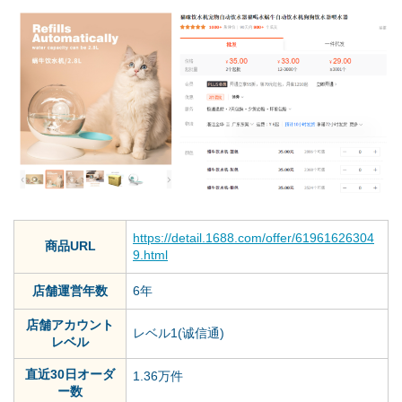
https://detail.1688.com/offer/61961626304
商品URL
9.html
店舗運営年数
6年
店舗アカウント
レベル1(诚信通)
レベル
直近30日オーダ
1.36万件
ー数