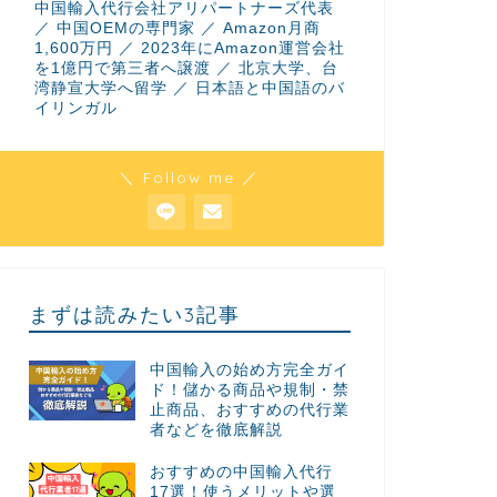
中国輸入代行会社アリパートナーズ代表
／ 中国OEMの専門家 ／ Amazon月商
1,600万円 ／ 2023年にAmazon運営会社
を1億円で第三者へ譲渡 ／ 北京大学、台
湾静宣大学へ留学 ／ 日本語と中国語のバ
イリンガル
＼ Follow me ／
まずは読みたい3記事
中国輸入の始め方完全ガイ
ド！儲かる商品や規制・禁
止商品、おすすめの代行業
者などを徹底解説
おすすめの中国輸入代行
17選！使うメリットや選