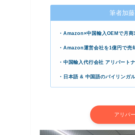
筆者加
・Amazon×中国輸入OEMで月商
・Amazon運営会社を1億円で売
・中国輸入代行会社 アリパート
・日本語 & 中国語のバイリンガ
アリパー